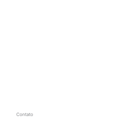
Contato
F
I