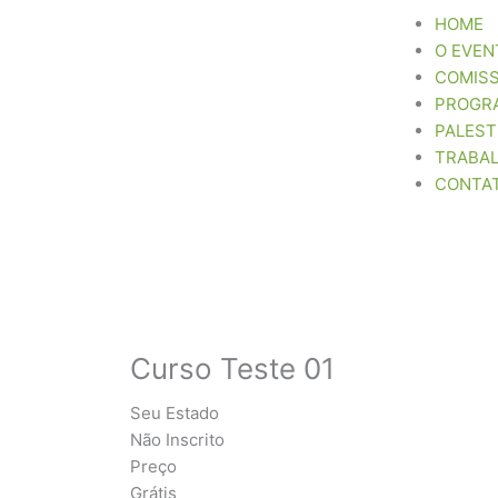
Ir
HOME
para
O EVEN
o
COMIS
conteúdo
PROGR
PALES
TRABA
CONTA
Curso Teste 01
Seu Estado
Não Inscrito
Preço
Grátis