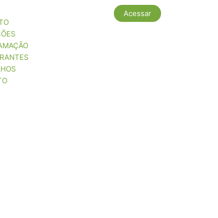
Acessar
TO
SÕES
AMAÇÃO
TRANTES
LHOS
TO