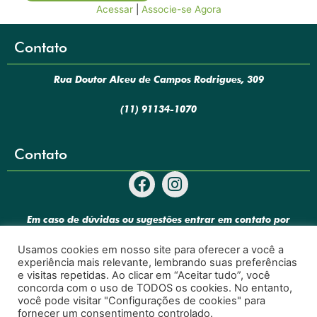
Acessar
|
Associe-se Agora
Contato
Rua Doutor Alceu de Campos Rodrigues, 309
(11) 91134-1070
Contato
F
I
a
n
c
s
Em caso de dúvidas ou sugestões entrar em contato por
e
t
contato@cinpo.com.br
b
a
Usamos cookies em nosso site para oferecer a você a
o
g
experiência mais relevante, lembrando suas preferências
o
r
e visitas repetidas. Ao clicar em “Aceitar tudo”, você
concorda com o uso de TODOS os cookies. No entanto,
k
a
você pode visitar "Configurações de cookies" para
m
fornecer um consentimento controlado.