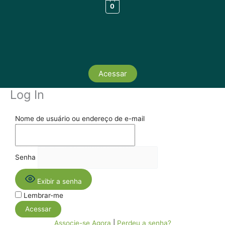
Ir
0
para
o
conteúdo
Acessar
Log In
Nome de usuário ou endereço de e-mail
Senha
Exibir a senha
Lembrar-me
Associe-se Agora
|
Perdeu a senha?