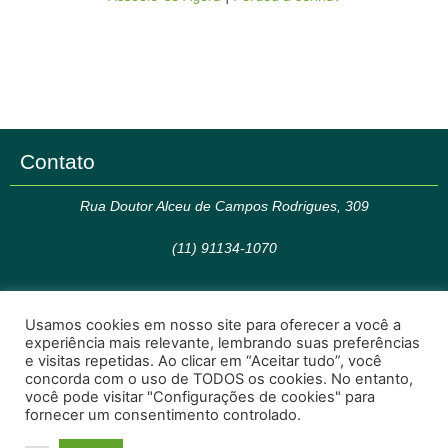
Contato
Rua Doutor Alceu de Campos Rodrigues, 309
(11) 91134-1070
Contato
Usamos cookies em nosso site para oferecer a você a
F
I
experiência mais relevante, lembrando suas preferências
e visitas repetidas. Ao clicar em “Aceitar tudo”, você
a
n
concorda com o uso de TODOS os cookies. No entanto,
c
s
você pode visitar "Configurações de cookies" para
Em caso de dúvidas ou sugestões entrar em contato por
e
t
fornecer um consentimento controlado.
contato@cinpo.com.br
b
a